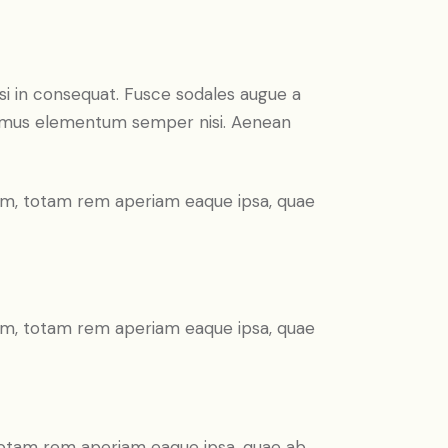
si in consequat. Fusce sodales augue a
Vivamus elementum semper nisi. Aenean
ium, totam rem aperiam eaque ipsa, quae
ium, totam rem aperiam eaque ipsa, quae
 totam rem aperiam eaque ipsa, quae ab