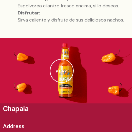
Espolvorea cilantro fresco encima, si lo deseas.
Disfrutar:
Sirva caliente y disfrute de sus deliciosos nachos.
PLAY
Chapala
Address