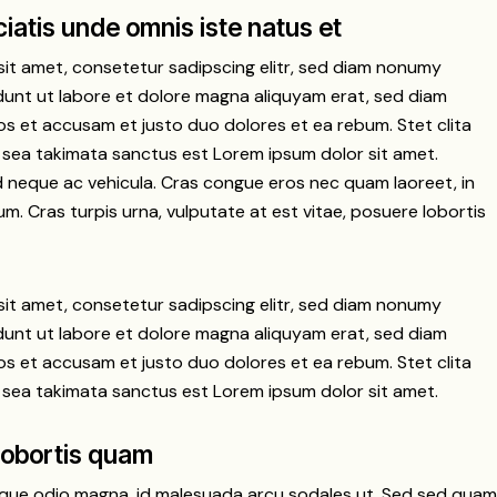
ciatis unde omnis iste natus et
it amet, consetetur sadipscing elitr, sed diam nonumy
dunt ut labore et dolore magna aliquyam erat, sed diam
os et accusam et justo duo dolores et ea rebum. Stet clita
 sea takimata sanctus est Lorem ipsum dolor sit amet.
 neque ac vehicula. Cras congue eros nec quam laoreet, in
um. Cras turpis urna, vulputate at est vitae, posuere lobortis
it amet, consetetur sadipscing elitr, sed diam nonumy
dunt ut labore et dolore magna aliquyam erat, sed diam
os et accusam et justo duo dolores et ea rebum. Stet clita
 sea takimata sanctus est Lorem ipsum dolor sit amet.
lobortis quam
sque odio magna, id malesuada arcu sodales ut. Sed sed quam